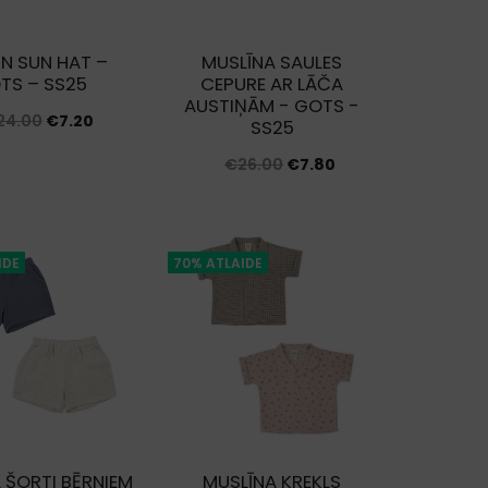
IN SUN HAT –
MUSLĪNA SAULES
TS – SS25
CEPURE AR LĀČA
AUSTIŅĀM - GOTS -
Original
Current
24.00
€
7.20
SS25
price
price
Original
Current
€
26.00
€
7.80
was:
is:
price
price
€24.00.
€7.20.
was:
is:
€26.00.
€7.80.
IDE
70% ATLAIDE
 ŠORTI BĒRNIEM
MUSLĪNA KREKLS