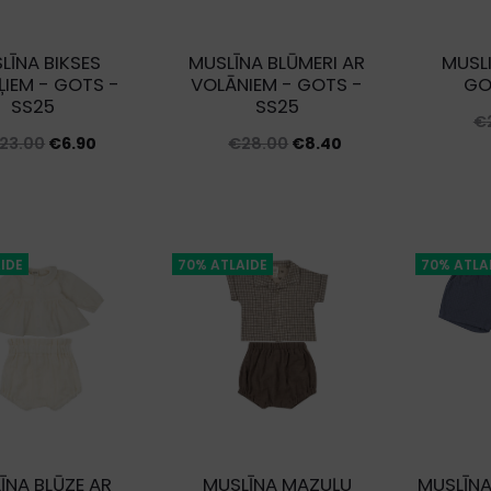
LĪNA BIKSES
MUSLĪNA BLŪMERI AR
MUSL
IEM - GOTS -
VOLĀNIEM - GOTS -
GO
SS25
SS25
€
Original
Current
Original
Current
23.00
€
6.90
€
28.00
€
8.40
price
price
price
price
was:
is:
was:
is:
€23.00.
€6.90.
€28.00.
€8.40.
IDE
70% ATLAIDE
70% ATLA
ĪNA BLŪZE AR
MUSLĪNA MAZUĻU
MUSLĪNA