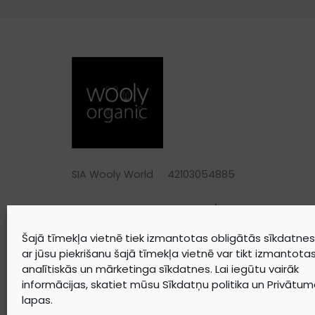
SIA Wooly World 42103054885
ADRESE
Strautu iela 1/5, Liepāja, LV-3401
TELEFONS
+371 25744688
Šajā tīmekļa vietnē tiek izmantotas obligātās sīkdatnes.
ar jūsu piekrišanu šajā tīmekļa vietnē var tikt izmantota
E-PASTS
warehouse@woolyorganic.com
analītiskās un mārketinga sīkdatnes. Lai iegūtu vairāk
informācijas, skatiet mūsu
Sīkdatņu politika
un
Privātuma
lapas.