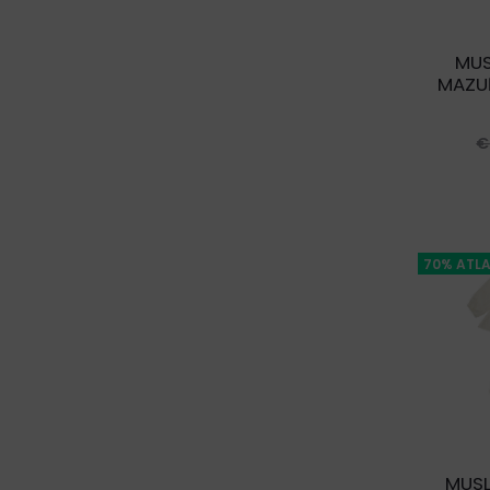
MUS
MAZUĻ
€
70% ATLA
MUSL