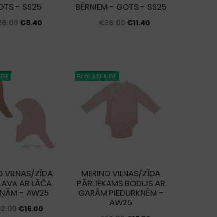
OTS - SS25
BĒRNIEM - GOTS - SS25
Original
Current
Original
Current
28.00
€
8.40
€
38.00
€
11.40
price
price
price
price
was:
is:
was:
is:
€28.00.
€8.40.
€38.00.
€11.40.
IDE
50% ATLAIDE
O VILNAS/ZĪDA
MERINO VILNAS/ZĪDA
LAVA AR LĀČA
PĀRLIEKAMS BODIJS AR
IŅĀM - AW25
GARĀM PIEDURKNĒM -
AW25
Original
Current
32.00
€
16.00