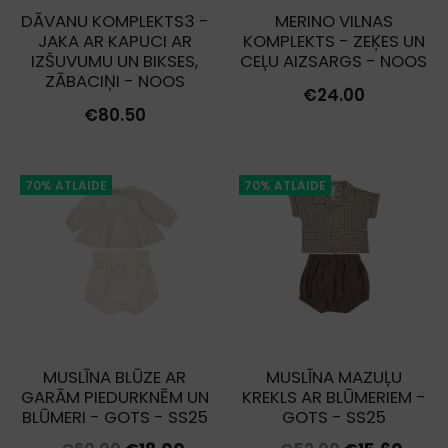
DĀVANU KOMPLEKTS3 -
MERINO VILNAS
JAKA AR KAPUCI AR
KOMPLEKTS - ZEĶES UN
IZŠUVUMU UN BIKSES,
CEĻU AIZSARGS - NOOS
ZĀBACIŅI - NOOS
€
24.00
€
80.50
70% ATLAIDE
70% ATLAIDE
MUSLĪNA BLŪZE AR
MUSLĪNA MAZUĻU
GARĀM PIEDURKNĒM UN
KREKLS AR BLŪMERIEM -
BLŪMERI - GOTS - SS25
GOTS - SS25