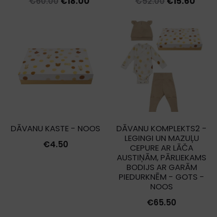
Original
Current
Original
Curr
€
60.00
€
18.00
€
52.00
€
15.60
price
price
price
price
was:
is:
was:
is:
€60.00.
€18.00.
€52.00.
€15.6
DĀVANU KASTE - NOOS
DĀVANU KOMPLEKTS2 -
LEGINGI UN MAZUĻU
€
4.50
CEPURE AR LĀČA
AUSTIŅĀM, PĀRLIEKAMS
BODIJS AR GARĀM
PIEDURKNĒM - GOTS -
NOOS
€
65.50