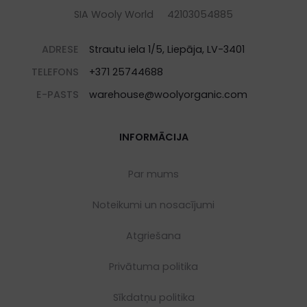
SIA Wooly World 42103054885
ADRESE
Strautu iela 1/5, Liepāja, LV-3401
TELEFONS
+371 25744688
E-PASTS
warehouse@woolyorganic.com
INFORMĀCIJA
Par mums
Noteikumi un nosacījumi
Atgriešana
Privātuma politika
Sīkdatņu politika