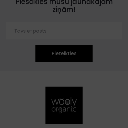
Piesakies mūsu jaunākajām
ziņām!
Pieteikties