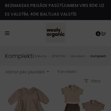
BEZMAKSAS PIEGĀDE PASŪTĪJUMIEM VIRS 80€ UZ
ES VALSTĪM, 40€ BALTIJAS VALSTĪS
0
e
Komplekti
Sākums
IEPIRKTIES
Mazuļiem
Komplekti
Showing
Kārtot pēc jaunākā
9 produkti
all
Filtrs
9
results
Sorted
by
latest