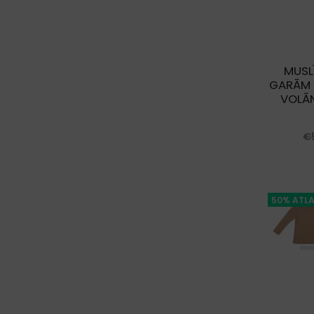
MUSLĪ
GARĀM 
VOLĀN
€
50% ATLA