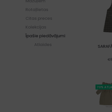
Mazuļiem
Rotaļlietas
Citas preces
Kolekcijas
Īpašie piedāvājumi
Atlaides
SARAFĀ
€
70% ATLA