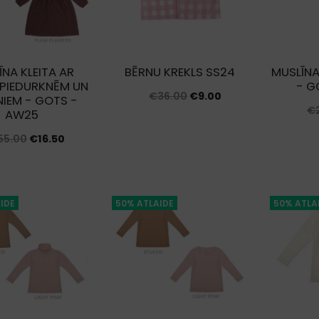
NA KLEITA AR
BĒRNU KREKLS SS24
MUSLĪNA
PIEDURKNĒM UN
- G
Original
Current
€
36.00
€
9.00
IEM - GOTS -
€
AW25
price
price
Original
Current
was:
is:
55.00
€
16.50
price
price
€36.00.
€9.00.
was:
is:
€55.00.
€16.50.
IDE
50% ATLAIDE
50% ATLA