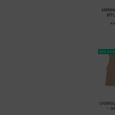
MERIN
BĪT
€
50% ATLA
OVERSIZ
- G