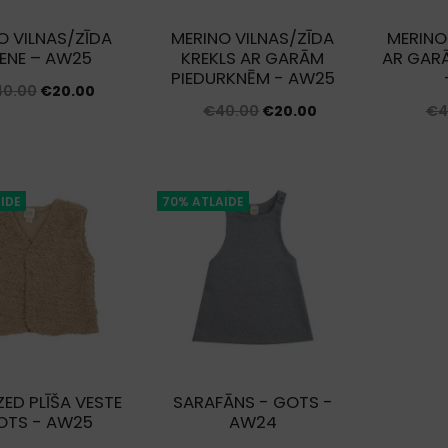
O VILNAS/ZĪDA
MERINO VILNAS/ZĪDA
MERINO
LENE – AW25
KREKLS AR GARĀM
AR GAR
PIEDURKNĒM - AW25
Original
Current
40.00
€
20.00
Original
Current
€
40.00
€
20.00
€
4
price
price
price
price
was:
is:
was:
is:
€40.00.
€20.00.
€40.00.
€20.00.
IDE
70% ATLAIDE
ED PLĪŠA VESTE
SARAFĀNS - GOTS -
OTS - AW25
AW24