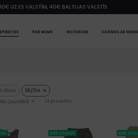
0€ UZ ES VALSTĪM, 40€ BALTIJAS VALSTĪS
IEPIRKTIES
PAR MUMS
NOTEIKUMI
SAZINIES AR MUM
×
filtrus
98/104
Showing
pēc jaunākā
14 produkts
all
14
results
Sorted
by
IDE
50% ATLAIDE
50% ATLA