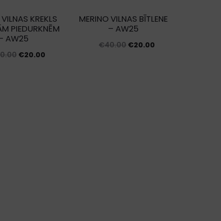
 VILNAS KREKLS
MERINO VILNAS BĪTLENE
ĀM PIEDURKNĒM
– AW25
– AW25
Original
Current
€
40.00
€
20.00
Original
Current
0.00
€
20.00
price
price
price
price
was:
is:
was:
is:
€40.00.
€20.00.
€40.00.
€20.00.