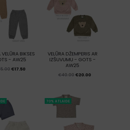
 VELŪRA BIKSES
VELŪRA DŽEMPERIS AR
OTS - AW25
IZŠUVUMU - GOTS -
AW25
Original
Current
35.00
€
17.50
Original
Current
€
40.00
€
20.00
price
price
price
price
was:
is:
was:
is:
€35.00.
€17.50.
€40.00.
€20.00.
IDE
70% ATLAIDE