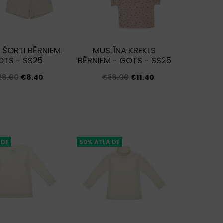
 ŠORTI BĒRNIEM
MUSLĪNA KREKLS
OTS - SS25
BĒRNIEM - GOTS - SS25
Original
Current
Original
Current
28.00
€
8.40
€
38.00
€
11.40
price
price
price
price
was:
is:
was:
is:
€28.00.
€8.40.
€38.00.
€11.40.
IDE
50% ATLAIDE