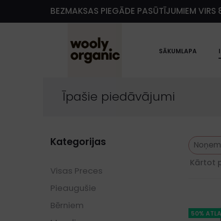
BEZMAKSAS PIEGĀDE PASŪTĪJUMIEM VIRS 8
e
SĀKUMLAPA
Īpašie piedāvājumi
Kategorijas
Noņemt 
Kārtot 
Visas Preces
Pieaugušie
Bērniem
50% ATLA