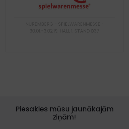
NUREMBERG - SPIELWARENMESSE -
30.01.-3.02.19, HALL 1, STAND B37
Piesakies mūsu jaunākajām
ziņām!