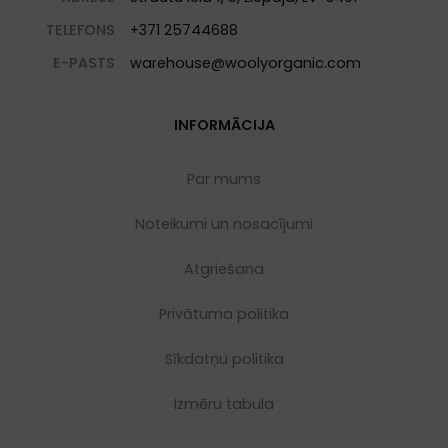
TELEFONS
+371 25744688
E-PASTS
warehouse@woolyorganic.com
INFORMĀCIJA
Par mums
Noteikumi un nosacījumi
Atgriešana
Privātuma politika
Sīkdatņu politika
Izmēru tabula