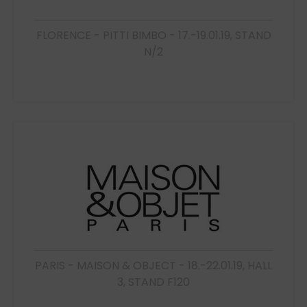
FLORENCE - PITTI BIMBO - 17.-19.01.19, STAND
N/2
PARIS - MAISON & OBJECT - 18.-22.01.19, HALL
3, STAND F120