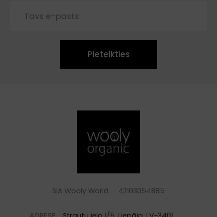
Pieteikties
SIA Wooly World 42103054885
ADRESE
Strautu iela 1/5, Liepāja, LV-3401