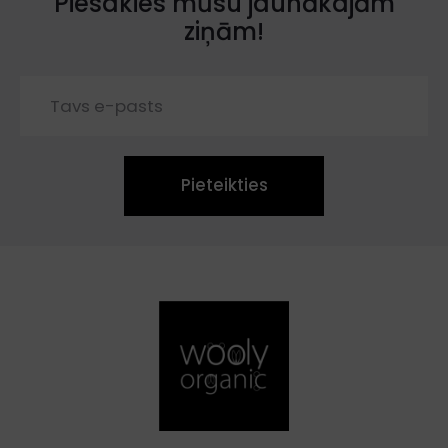
Piesakies mūsu jaunākajām
ziņām!
Pieteikties