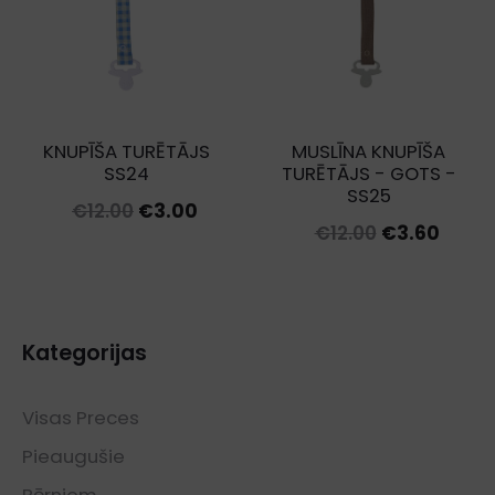
KNUPĪŠA TURĒTĀJS
MUSLĪNA KNUPĪŠA
SS24
TURĒTĀJS - GOTS -
SS25
Original
Current
€
12.00
€
3.00
Original
Curre
€
12.00
€
3.60
price
price
price
price
was:
is:
was:
is:
€12.00.
€3.00.
€12.00.
€3.60
Kategorijas
Visas Preces
Pieaugušie
Bērniem