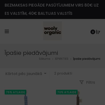
BEZMAKSAS PIEGĀDE PASŪTĪJUMIEM VIRS 80€ UZ
ES VALSTĪM, 40€ BALTIJAS VALSTĪS
0
e
Īpašie piedāvājumi
Sākums
IEPIRKTIES
Īpašie piedāvājumi
Showing
Kārtot pēc jaunākā
2 produkti
all
Filtrs
2
results
75% ATLAIDE
70% ATLAIDE
Sorted
by
latest