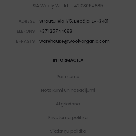
SIA Wooly World 42103054885
ADRESE
Strautu iela 1/5, Liepāja, LV-3401
TELEFONS
+371 25744688
E-PASTS
warehouse@woolyorganic.com
INFORMĀCIJA
Par mums
Noteikumi un nosacījumi
Atgriešana
Privātuma politika
Sīkdatņu politika