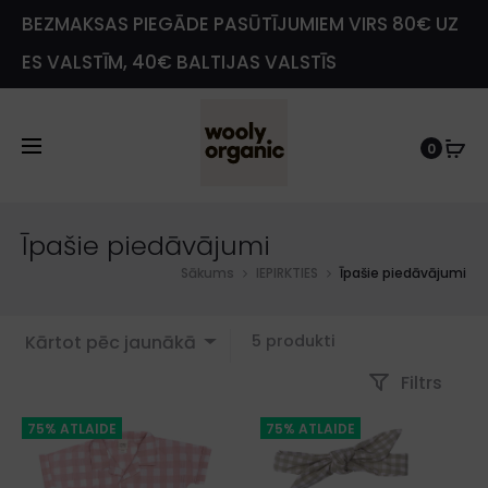
BEZMAKSAS PIEGĀDE PASŪTĪJUMIEM VIRS 80€ UZ
ES VALSTĪM, 40€ BALTIJAS VALSTĪS
0
e
Īpašie piedāvājumi
Sākums
IEPIRKTIES
Īpašie piedāvājumi
Showing
Kārtot pēc jaunākā
5 produkti
all
Filtrs
5
results
75% ATLAIDE
75% ATLAIDE
Sorted
by
latest