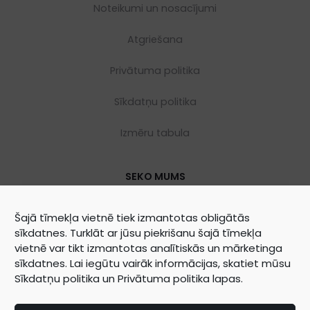
Noteikumi un nosacījumi
Atgriešana
Privātuma politika
Sīkdatņu politika
Izmēru tabula
SEKO MUMS
Šajā tīmekļa vietnē tiek izmantotas obligātās
sīkdatnes. Turklāt ar jūsu piekrišanu šajā tīmekļa
vietnē var tikt izmantotas analītiskās un mārketinga
sīkdatnes. Lai iegūtu vairāk informācijas, skatiet mūsu
Sīkdatņu politika
un
Privātuma politika
lapas.