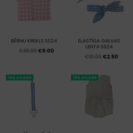
BĒRNU KREKLS SS24
ELASTĪGA GALVAS
LENTA SS24
Original
Current
€
36.00
€
9.00
Original
Curre
€
10.00
€
2.50
price
price
price
price
was:
is:
was:
is:
€36.00.
€9.00.
75% ATLAIDE
75% ATLAIDE
€10.00.
€2.50