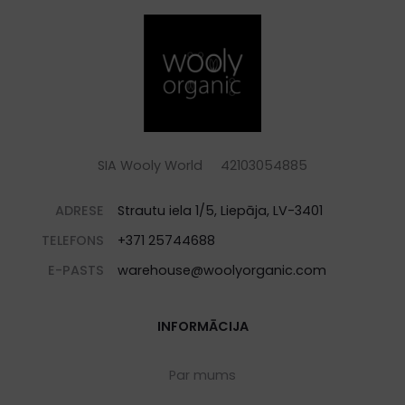
SIA Wooly World 42103054885
ADRESE
Strautu iela 1/5, Liepāja, LV-3401
TELEFONS
+371 25744688
E-PASTS
warehouse@woolyorganic.com
INFORMĀCIJA
Par mums