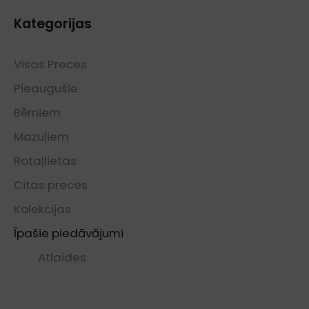
€16.00.
€4.00.
Kategorijas
Visas Preces
Pieaugušie
Bērniem
Mazuļiem
Rotaļlietas
Citas preces
Kolekcijas
Īpašie piedāvājumi
Atlaides