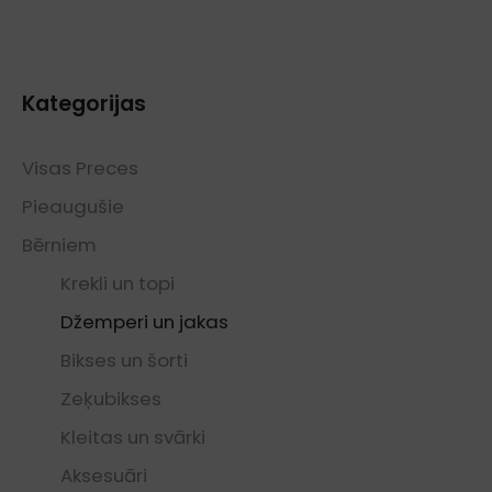
price
price
was:
is:
€48.00.
€24.00.
Kategorijas
Visas Preces
Pieaugušie
Bērniem
Krekli un topi
Džemperi un jakas
Bikses un šorti
Zeķubikses
Kleitas un svārki
Aksesuāri