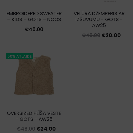
EMBROIDERED SWEATER
VELŪRA DŽEMPERIS AR
– KIDS – GOTS – NOOS
IZŠUVUMU - GOTS -
AW25
€
40.00
Original
Curr
€
40.00
€
20.00
price
pric
was:
is:
50% ATLAIDE
€40.00.
€20.
OVERSIZED PLĪŠA VESTE
- GOTS - AW25
Original
Current
€
48.00
€
24.00