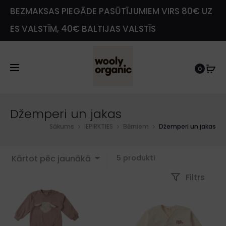
BEZMAKSAS PIEGĀDE PASŪTĪJUMIEM VIRS 80€ UZ
ES VALSTĪM, 40€ BALTIJAS VALSTĪS
0
e
Džemperi un jakas
Sākums
IEPIRKTIES
Bērniem
Džemperi un jakas
Showing
Kārtot pēc jaunākā
5 produkti
all
Filtrs
5
results
Sorted
by
latest