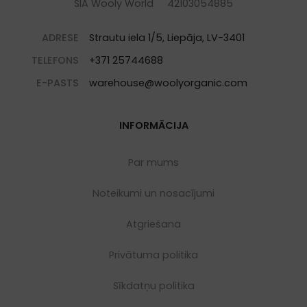
SIA Wooly World 42103054885
ADRESE
Strautu iela 1/5, Liepāja, LV-3401
TELEFONS
+371 25744688
E-PASTS
warehouse@woolyorganic.com
INFORMĀCIJA
Par mums
Noteikumi un nosacījumi
Atgriešana
Privātuma politika
Sīkdatņu politika