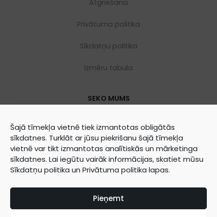
Atgriešana
Privātuma politika
Sīkdatņu politika
Izmēru tabula
SEKO MUMS
Šajā tīmekļa vietnē tiek izmantotas obligātās
sīkdatnes. Turklāt ar jūsu piekrišanu šajā tīmekļa
vietnē var tikt izmantotas analītiskās un mārketinga
sīkdatnes. Lai iegūtu vairāk informācijas, skatiet mūsu
Sīkdatņu politika
un
Privātuma politika
lapas.
©
2026
WOOLY ORGANIC Created by
BrainAgent
Pieņemt