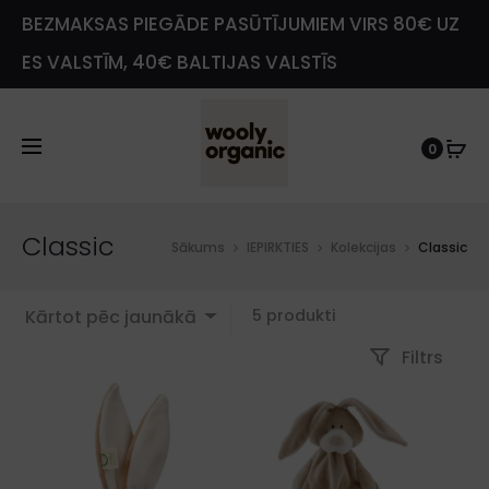
BEZMAKSAS PIEGĀDE PASŪTĪJUMIEM VIRS 80€ UZ
ES VALSTĪM, 40€ BALTIJAS VALSTĪS
0
Classic
Sākums
IEPIRKTIES
Kolekcijas
Classic
Showing
Kārtot pēc jaunākā
5 produkti
all
Filtrs
5
results
Sorted
by
latest