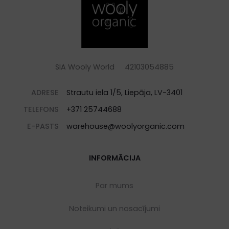
SIA Wooly World 42103054885
ADRESE
Strautu iela 1/5, Liepāja, LV-3401
TELEFONS
+371 25744688
E-PASTS
warehouse@woolyorganic.com
INFORMĀCIJA
Par mums
Noteikumi un nosacījumi