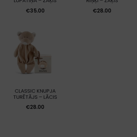
LUPATIŅA – ZAĶIS
RIŅĶI – ZAĶIS
€
35.00
€
28.00
CLASSIC KNUPJA
TURĒTĀJS – LĀCIS
€
28.00