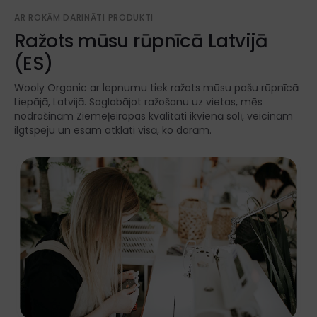
AR ROKĀM DARINĀTI PRODUKTI
Ražots mūsu rūpnīcā Latvijā
(ES)
Wooly Organic ar lepnumu tiek ražots mūsu pašu rūpnīcā
Liepājā, Latvijā. Saglabājot ražošanu uz vietas, mēs
nodrošinām Ziemeļeiropas kvalitāti ikvienā solī, veicinām
ilgtspēju un esam atklāti visā, ko darām.