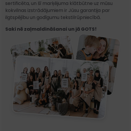
sertificēta, un šī marķējuma klātbūtne uz mūsu
kokvilnas izstrādājumiem ir Jūsu garantija par
ilgtspējību un godīgumu tekstilrūpniecībā.
Saki nē zaļmaldināšanai un jā GOTS!