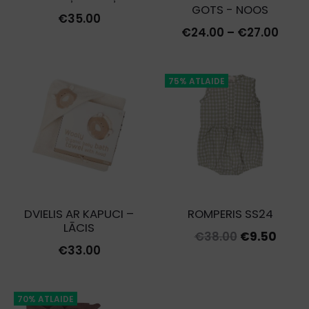
GOTS - NOOS
€
35.00
Price
€
24.00
–
€
27.00
rang
€24.
75% ATLAIDE
thro
€27.
DVIELIS AR KAPUCI –
ROMPERIS SS24
LĀCIS
Original
Curr
€
38.00
€
9.50
€
33.00
price
price
was:
is:
€38.00.
€9.50
70% ATLAIDE