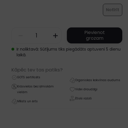
Notīrīt
Pievienot
grozam
MUSLIN
KIDS
Ir noliktavā: Sūtījums tiks piegādāts aptuveni 5 dienu
laikā.
SHORTS
-
Kāpēc tev tas patiks?
GOTS
GOTS sertificēts
Organiskas kokvilnas audums
-
Krāsvielas bez ķīmiskām
Videi draudzīgi
vielām
SS26
Ētiski ražoti
Mīksts un ērts
daudzums