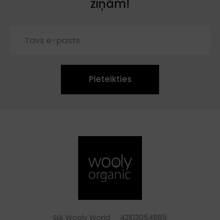
ziņām!
Pieteikties
SIA Wooly World 42103054885