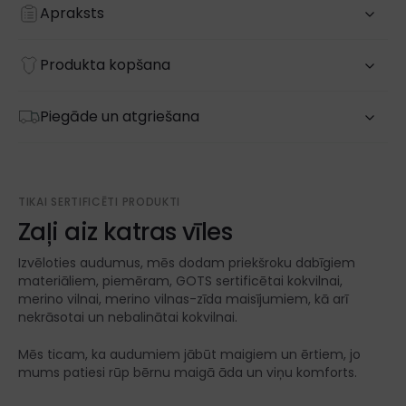
Apraksts
Produkta kopšana
Piegāde un atgriešana
TIKAI SERTIFICĒTI PRODUKTI
Zaļi aiz katras vīles
Izvēloties audumus, mēs dodam priekšroku dabīgiem
materiāliem, piemēram, GOTS sertificētai kokvilnai,
merino vilnai, merino vilnas-zīda maisījumiem, kā arī
nekrāsotai un nebalinātai kokvilnai.
Mēs ticam, ka audumiem jābūt maigiem un ērtiem, jo
mums patiesi rūp bērnu maigā āda un viņu komforts.