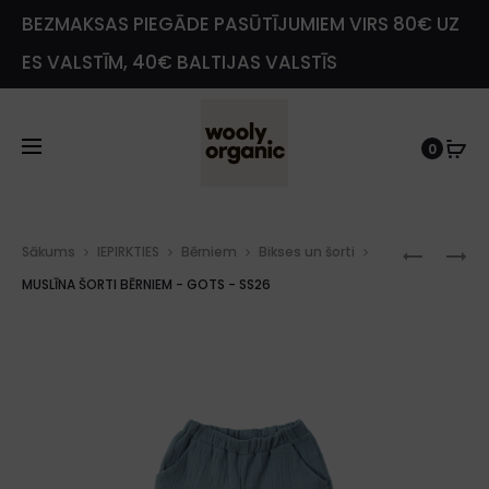
BEZMAKSAS PIEGĀDE PASŪTĪJUMIEM VIRS 80€ UZ
ES VALSTĪM, 40€ BALTIJAS VALSTĪS
0
Prod
MUSLĪN
FROTĒ
Sākums
IEPIRKTIES
Bērniem
Bikses un šorti
navig
ŠORTI
BIKSES
MUSLĪNA ŠORTI BĒRNIEM - GOTS - SS26
MEITEN
-
-
GOTS
GOTS
-
-
SS26
SS26