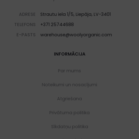
ADRESE
Strautu iela 1/5, Liepāja, LV-3401
TELEFONS
+371 25744688
E-PASTS
warehouse@woolyorganic.com
INFORMĀCIJA
Par mums
Noteikumi un nosacījumi
Atgriešana
Privātuma politika
Sīkdatņu politika