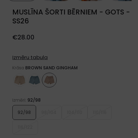
MUSLĪNA ŠORTI BĒRNIEM - GOTS -
SS26
€
28.00
Izmēru tabula
Krāsa
BROWN SAND GINGHAM
Izmēri:
92/98
92/98
98/104
104/110
110/116
116/122