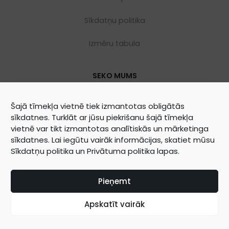
Sīkdatņu politika
Izmēru tabula
SEKO MUMS
Šajā tīmekļa vietnē tiek izmantotas obligātās
sīkdatnes. Turklāt ar jūsu piekrišanu šajā tīmekļa
vietnē var tikt izmantotas analītiskās un mārketinga
sīkdatnes. Lai iegūtu vairāk informācijas, skatiet mūsu
Sīkdatņu politika
un
Privātuma politika
lapas.
©
2026
WOOLY ORGANIC Created by
BrainAgent
Pieņemt
Apskatīt vairāk