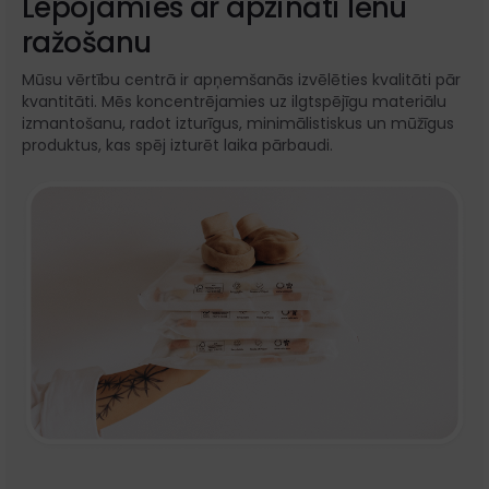
Lepojamies ar apzināti lēnu
ražošanu
Mūsu vērtību centrā ir apņemšanās izvēlēties kvalitāti pār
kvantitāti. Mēs koncentrējamies uz ilgtspējīgu materiālu
izmantošanu, radot izturīgus, minimālistiskus un mūžīgus
produktus, kas spēj izturēt laika pārbaudi.