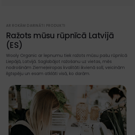
AR ROKĀM DARINĀTI PRODUKTI
Ražots mūsu rūpnīcā Latvijā
(ES)
Wooly Organic ar lepnumu tiek ražots mūsu pašu rūpnīcā
Liepājā, Latvijā. Saglabājot ražošanu uz vietas, mēs
nodrošinām Ziemeļeiropas kvalitāti ikvienā solī, veicinām
ilgtspēju un esam atklāti visā, ko darām.