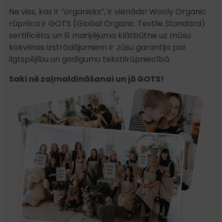
Ne viss, kas ir “organisks”, ir vienāds! Wooly Organic
rūpnīca ir GOTS (Global Organic Textile Standard)
sertificēta, un šī marķējuma klātbūtne uz mūsu
kokvilnas izstrādājumiem ir Jūsu garantija par
ilgtspējību un godīgumu tekstilrūpniecībā.
Saki nē zaļmaldināšanai un jā GOTS!