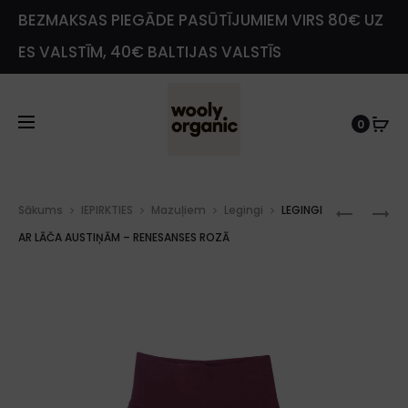
BEZMAKSAS PIEGĀDE PASŪTĪJUMIEM VIRS 80€ UZ
ES VALSTĪM, 40€ BALTIJAS VALSTĪS
0
Prod
BĒRNU
BĒRNU
Sākums
IEPIRKTIES
Mazuļiem
Legingi
LEGINGI
navig
LEGINGI
LEGINGI
AR LĀČA AUSTIŅĀM – RENESANSES ROZĀ
AR
AR
LĀČA
LĀČA
AUSTIŅ
AUSTIŅ
–
–
TUMŠI
RENESA
ZILGANZ
ROZĀ