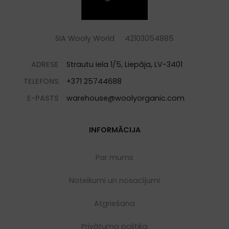
SIA Wooly World 42103054885
ADRESE
Strautu iela 1/5, Liepāja, LV-3401
TELEFONS
+371 25744688
E-PASTS
warehouse@woolyorganic.com
INFORMĀCIJA
Par mums
Noteikumi un nosacījumi
Atgriešana
Privātuma politika