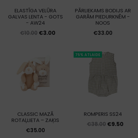
ELASTĪGA VELŪRA
PĀRLIEKAMS BODIJS AR
GALVAS LENTA - GOTS
GARĀM PIEDURKNĒM -
- AW24
NOOS
Original
Current
€
10.00
€
3.00
€
33.00
price
price
was:
is:
75% ATLAIDE
€10.00.
€3.00.
CLASSIC MAZĀ
ROMPERIS SS24
ROTAĻLIETA – ZAĶIS
Original
Curr
€
38.00
€
9.50
€
35.00
price
price