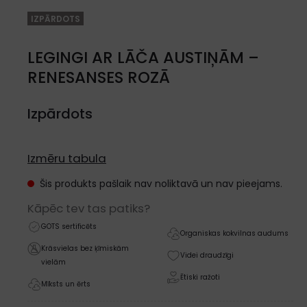
IZPĀRDOTS
LEGINGI AR LĀČA AUSTIŅĀM –
RENESANSES ROZĀ
Izpārdots
Izmēru tabula
Šis produkts pašlaik nav noliktavā un nav pieejams.
Kāpēc tev tas patiks?
GOTS sertificēts
Organiskas kokvilnas audums
Krāsvielas bez ķīmiskām
Videi draudzīgi
vielām
Ētiski ražoti
Mīksts un ērts