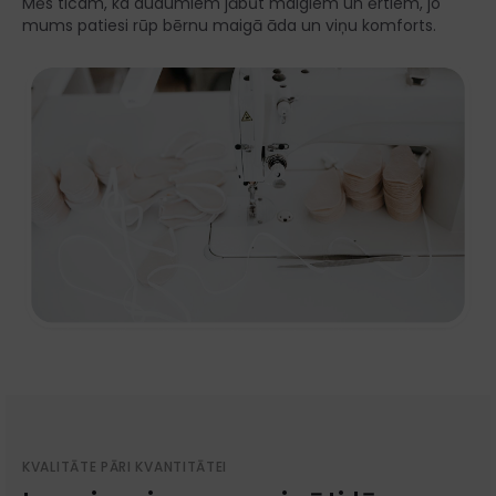
Mēs ticam, ka audumiem jābūt maigiem un ērtiem, jo
mums patiesi rūp bērnu maigā āda un viņu komforts.
KVALITĀTE PĀRI KVANTITĀTEI