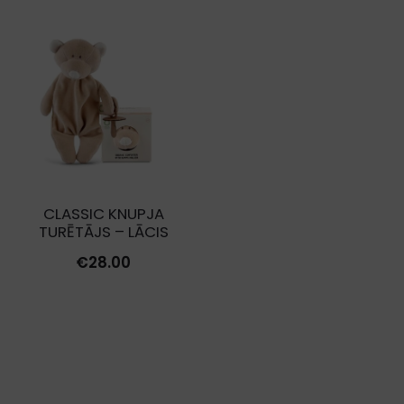
was:
is:
€38.00.
€9.50
CLASSIC KNUPJA
TURĒTĀJS – LĀCIS
€
28.00