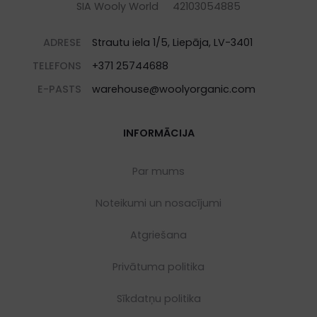
SIA Wooly World 42103054885
ADRESE
Strautu iela 1/5, Liepāja, LV-3401
TELEFONS
+371 25744688
E-PASTS
warehouse@woolyorganic.com
INFORMĀCIJA
Par mums
Noteikumi un nosacījumi
Atgriešana
Privātuma politika
Sīkdatņu politika