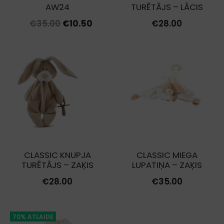
AW24
TURĒTĀJS – LĀCIS
Original
Current
€
35.00
€
10.50
€
28.00
price
price
was:
is:
€35.00.
€10.50.
CLASSIC KNUPJA
CLASSIC MIEGA
TURĒTĀJS – ZAĶIS
LUPATIŅA – ZAĶIS
€
28.00
€
35.00
70% ATLAIDE