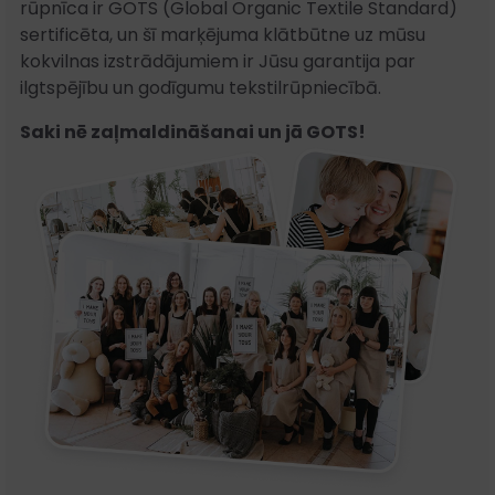
rūpnīca ir GOTS (Global Organic Textile Standard)
sertificēta, un šī marķējuma klātbūtne uz mūsu
kokvilnas izstrādājumiem ir Jūsu garantija par
ilgtspējību un godīgumu tekstilrūpniecībā.
Saki nē zaļmaldināšanai un jā GOTS!