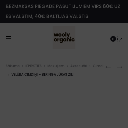
BEZMAKSAS PIEGĀDE PASŪTĪJUMIEM VIRS 80€ UZ
ES VALSTĪM, 40€ BALTIJAS VALSTĪS
0
Prod
VELŪRA
VELŪRA
Sākums
IEPIRKTIES
Mazuļiem
Aksesuāri
Cimdi
navig
JAKA
CIMDIŅI
VELŪRA CIMDIŅI – BERINGA JŪRAS ZILI
–
–
PELĒKI
PELĒKI
BRŪNA
BRŪNI