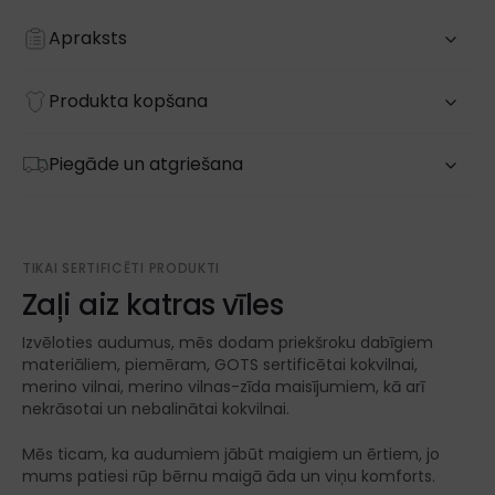
Apraksts
Produkta kopšana
Piegāde un atgriešana
TIKAI SERTIFICĒTI PRODUKTI
Zaļi aiz katras vīles
Izvēloties audumus, mēs dodam priekšroku dabīgiem
materiāliem, piemēram, GOTS sertificētai kokvilnai,
merino vilnai, merino vilnas-zīda maisījumiem, kā arī
nekrāsotai un nebalinātai kokvilnai.
Mēs ticam, ka audumiem jābūt maigiem un ērtiem, jo
mums patiesi rūp bērnu maigā āda un viņu komforts.