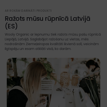
AR ROKĀM DARINĀTI PRODUKTI
Ražots mūsu rūpnīcā Latvijā
(ES)
Wooly Organic ar lepnumu tiek ražots mūsu pašu rūpnīcā
Liepājā, Latvijā. Saglabājot ražošanu uz vietas, mēs
nodrošinām Ziemeļeiropas kvalitāti ikvienā solī, veicinām
ilgtspēju un esam atklāti visā, ko darām.