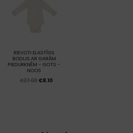
RIEVOTI ELASTĪGS
BODIJS AR GARĀM
PIEDURKNĒM - GOTS -
NOOS
Original
Current
€
27.00
€
8.10
price
price
was:
is:
€27.00.
€8.10.