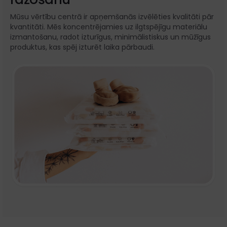
Mūsu vērtību centrā ir apņemšanās izvēlēties kvalitāti pār
kvantitāti. Mēs koncentrējamies uz ilgtspējīgu materiālu
izmantošanu, radot izturīgus, minimālistiskus un mūžīgus
produktus, kas spēj izturēt laika pārbaudi.