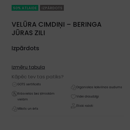
50% ATLAIDE
IZPĀRDOTS
VELŪRA CIMDIŅI – BERINGA
JŪRAS ZILI
Izpārdots
Izmēru tabula
Kāpēc tev tas patiks?
GOTS sertificēts
Organiskas kokvilnas audums
Krāsvielas bez ķīmiskām
Videi draudzīgi
vielām
Ētiski ražoti
Mīksts un ērts