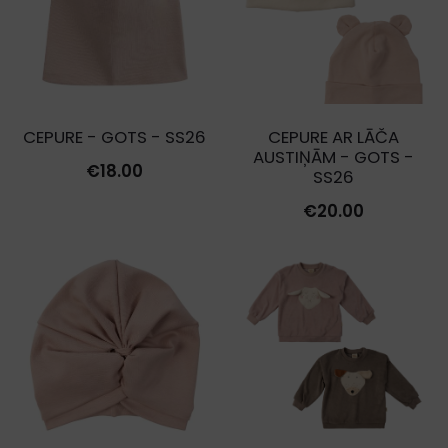
by
latest
CEPURE - GOTS - SS26
CEPURE AR LĀČA
AUSTIŅĀM - GOTS -
€
18.00
SS26
€
20.00