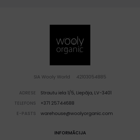
SIA Wooly World 42103054885
ADRESE
Strautu iela 1/5, Liepāja, LV-3401
TELEFONS
+371 25744688
E-PASTS
warehouse@woolyorganic.com
INFORMĀCIJA