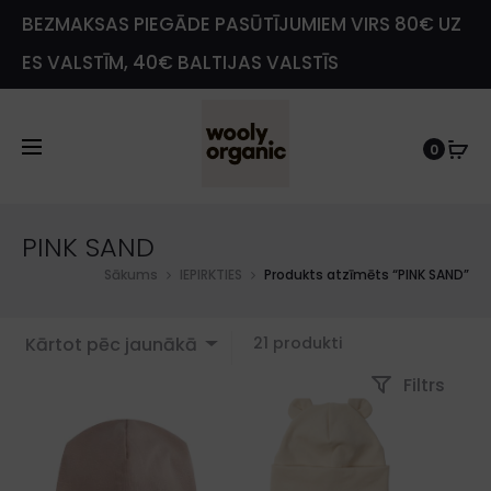
BEZMAKSAS PIEGĀDE PASŪTĪJUMIEM VIRS 80€ UZ
ES VALSTĪM, 40€ BALTIJAS VALSTĪS
0
PINK SAND
Sākums
IEPIRKTIES
Produkts atzīmēts “PINK SAND”
Showing
Kārtot pēc jaunākā
21 produkti
1–
Filtrs
16
of
21
results
Sorted