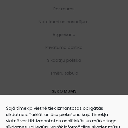
Par mums
Noteikumi un nosacījumi
Atgriešana
Privātuma politika
Sīkdatņu politika
Izmēru tabula
SEKO MUMS
Šajā tīmekļa vietnē tiek izmantotas obligātās
sīkdatnes. Turklāt ar jūsu piekrišanu šajā tīmekļa
vietnē var tikt izmantotas analītiskās un mārketinga
sīkdatnes. Lai iegūtu vairāk informācijas, skatiet mūsu