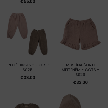
€
55.00
FROTĒ BIKSES - GOTS -
MUSLĪNA ŠORTI
SS26
MEITENĒM - GOTS -
SS26
€
38.00
€
32.00