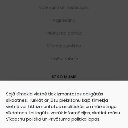
Noteikumi un nosacījumi
Atgriešana
Privātuma politika
Sīkdatņu politika
Izmēru tabula
SEKO MUMS
Šajā tīmekļa vietnē tiek izmantotas obligātās
sīkdatnes. Turklāt ar jūsu piekrišanu šajā tīmekļa
vietnē var tikt izmantotas analītiskās un mārketinga
sīkdatnes. Lai iegūtu vairāk informācijas, skatiet mūsu
Sīkdatņu politika
un
Privātuma politika
lapas.