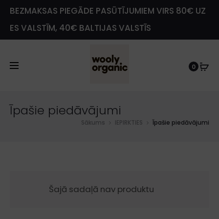
BEZMAKSAS PIEGĀDE PASŪTĪJUMIEM VIRS 80€ UZ
ES VALSTĪM, 40€ BALTIJAS VALSTĪS
0
e
Īpašie piedāvājumi
Sākums
IEPIRKTIES
Īpašie piedāvājumi
Šajā sadaļā nav produktu