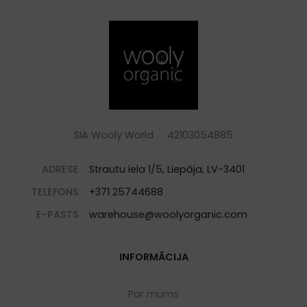
SIA Wooly World 42103054885
ADRESE
Strautu iela 1/5, Liepāja, LV-3401
TELEFONS
+371 25744688
E-PASTS
warehouse@woolyorganic.com
INFORMĀCIJA
Par mums