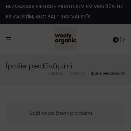
BEZMAKSAS PIEGĀDE PASŪTĪJUMIEM VIRS 80€ UZ
ES VALSTĪM, 40€ BALTIJAS VALSTĪS
0
e
Īpašie piedāvājumi
Sākums
IEPIRKTIES
Īpašie piedāvājumi
Šajā sadaļā nav produktu