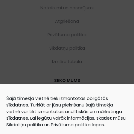
Noteikumi un nosacījumi
Atgriešana
Privātuma politika
Sīkdatņu politika
Izmēru tabula
SEKO MUMS
Šajā tīmekļa vietnē tiek izmantotas obligātās
sīkdatnes. Turklāt ar jūsu piekrišanu šajā tīmekļa
vietnē var tikt izmantotas analītiskās un mārketinga
sīkdatnes. Lai iegūtu vairāk informācijas, skatiet mūsu
Sīkdatņu politika
un
Privātuma politika
lapas.