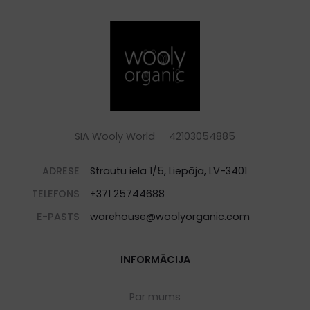
SIA Wooly World 42103054885
ADRESE
Strautu iela 1/5, Liepāja, LV-3401
TELEFONS
+371 25744688
E-PASTS
warehouse@woolyorganic.com
INFORMĀCIJA
Par mums