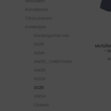
Mazuļiem
Rotaļlietas
Citas preces
Kolekcijas
Kindergarten set
SS26
MUSLĪNA
- G
ALMA
€
AW25_CHRISTMAS
AW25
NOOS
SS25
AW24
Classic