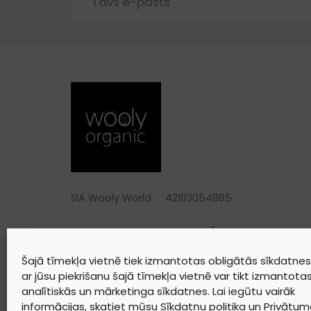
SIA Wooly World 42103054885
ADRESE
Strautu iela 1/5, Liepāja, LV-3401
TELEFONS
+371 25744688
Šajā tīmekļa vietnē tiek izmantotas obligātās sīkdatnes.
ar jūsu piekrišanu šajā tīmekļa vietnē var tikt izmantota
E-PASTS
warehouse@woolyorganic.com
analītiskās un mārketinga sīkdatnes. Lai iegūtu vairāk
informācijas, skatiet mūsu
Sīkdatņu politika
un
Privātuma