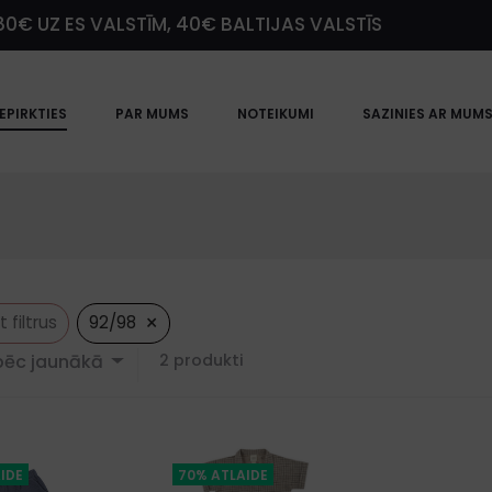
0€ UZ ES VALSTĪM, 40€ BALTIJAS VALSTĪS
IEPIRKTIES
PAR MUMS
NOTEIKUMI
SAZINIES AR MUM
×
filtrus
92/98
Showing
pēc jaunākā
2 produkti
all
2
results
Sorted
by
IDE
70% ATLAIDE