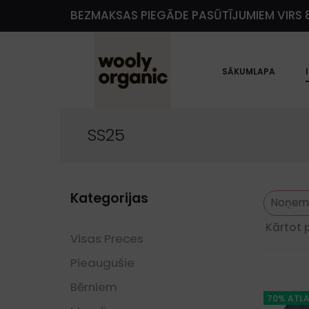
BEZMAKSAS PIEGĀDE PASŪTĪJUMIEM VIRS 8
e
SĀKUMLAPA
SS25
Kategorijas
Noņemt 
Kārtot 
Visas Preces
Pieaugušie
Bērniem
70% ATLA