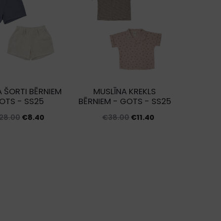
latest
 ŠORTI BĒRNIEM
MUSLĪNA KREKLS
OTS - SS25
BĒRNIEM - GOTS - SS25
Original
Current
Original
Current
28.00
€
8.40
€
38.00
€
11.40
price
price
price
price
was:
is:
was:
is:
€28.00.
€8.40.
€38.00.
€11.40.