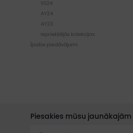
SS24
AY24
AY23
Iepriekšējās kolekcijas
Īpašie piedāvājumi
Piesakies mūsu jaunākajām